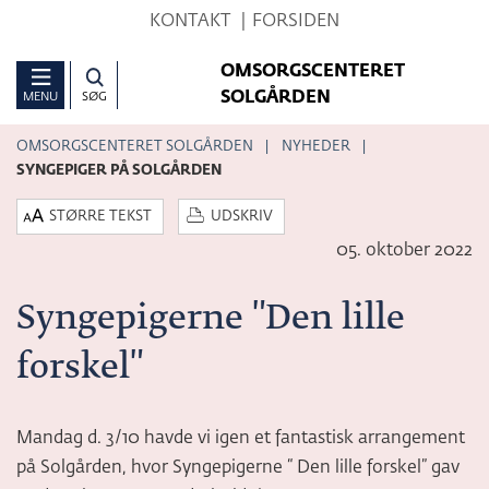
Hop
KONTAKT
FORSIDEN
til
OMSORGSCENTERET
sidens
SOLGÅRDEN
MENU
SØG
indhold
OMSORGSCENTERET SOLGÅRDEN
NYHEDER
SYNGEPIGER PÅ SOLGÅRDEN
STØRRE TEKST
UDSKRIV
05. oktober 2022
Syngepigerne "Den lille
forskel"
Mandag d. 3/10 havde vi igen et fantastisk arrangement
på Solgården, hvor Syngepigerne “ Den lille forskel” gav