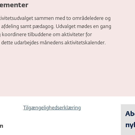
gementer
i Aktivitetsudvalget sammen med to områdeledere og
er afdeling samt pædagog. Udvalget mødes en gang
koordinere tilbuddene om aktiviteter for
 dette udarbejdes månedens aktivitetskalender.
Tilgængelighedserklæring
Ab
ny
en