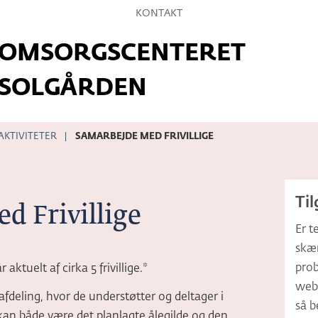
Hop
KONTAKT
til
OMSORGSCENTERET
sidens
indhold
SOLGÅRDEN
AKTIVITETER
SAMARBEJDE MED FRIVILLIGE
Ti
d Frivillige
Er t
skær
pro
aktuelt af cirka 5 frivillige.*
webt
en afdeling, hvor de understøtter og deltager i
så b
an både være det planlagte ålegilde og den