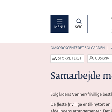
MENU
SØG
OMSORGSCENTERET SOLGÅRDEN
STØRRE TEKST
UDSKRIV
Samarbejde me
Solgårdens Venner/frivillige består 
De fleste frivillige er tilknyttet 
afdelingens arrangementer. Det k